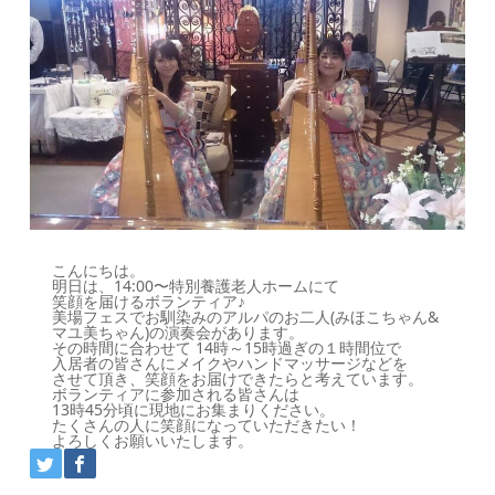
こんにちは。
明日は、14:00〜特別養護老人ホームにて
笑顔を届けるボランティア♪
美場フェスでお馴染みのアルパのお二人(みほこちゃん&
マユ美ちゃん)の演奏会があります。
その時間に合わせて 14時～15時過ぎの１時間位で
入居者の皆さんにメイクやハンドマッサージなどを
させて頂き、笑顔をお届けできたらと考えています。
ボランティアに参加される皆さんは
13時45分頃に現地にお集まりください。
たくさんの人に笑顔になっていただきたい！
よろしくお願いいたします。