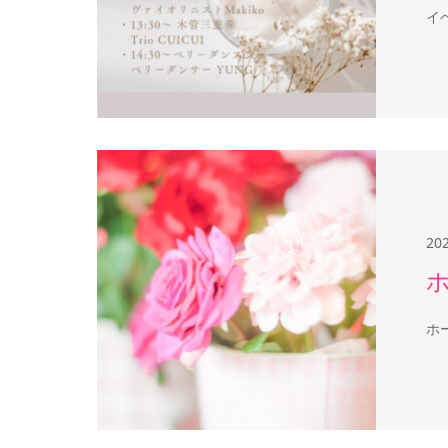
イ
20
ホ