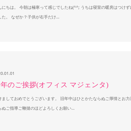
んにちは。 今朝は極寒って感じでしたね(^^; うちは寝室の暖房はつけ
した。 なぜか？子供が右手だけ…
20.01.01
新年のご挨拶(オフィス マジェンタ)
けましておめでとうございます。 旧年中はひとかたならぬご厚情とお力
らぬご指導ご鞭撻のほどよろしくお願い…