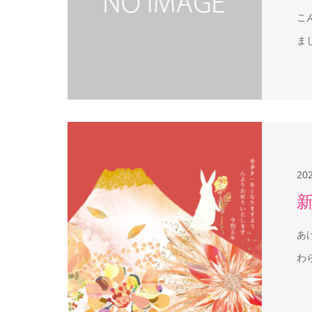
こ
ま
20
あ
わ