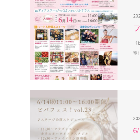
20
《
室1
20
6