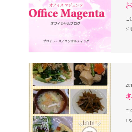
ご
ジ
20
ご
♪