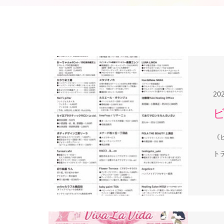
20
ビ
《
トテ